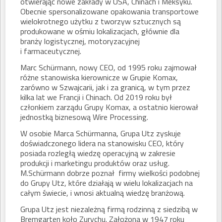
otwierając nowe zakłady w USA, Chinach i Meksyku.
Obecnie spersonalizowane opakowania transportowe
wielokrotnego użytku z tworzyw sztucznych są
produkowane w ośmiu lokalizacjach, głównie dla
branży logistycznej, motoryzacyjnej
i farmaceutycznej.
Marc Schürmann, nowy CEO, od 1995 roku zajmował
różne stanowiska kierownicze w Grupie Komax,
zarówno w Szwajcarii, jak i za granicą, w tym przez
kilka lat we Francji i Chinach. Od 2019 roku był
członkiem zarządu Grupy Komax, a ostatnio kierował
jednostką biznesową Wire Processing.
W osobie Marca Schürmanna, Grupa Utz zyskuje
doświadczonego lidera na stanowisku CEO, który
posiada rozległą wiedzę operacyjną w zakresie
produkcji i marketingu produktów oraz usług.
M.Schürmann dobrze poznał firmy wielkości podobnej
do Grupy Utz, które działają w wielu lokalizacjach na
całym świecie, i wnosi aktualną wiedzę branżową.
Grupa Utz jest niezależną firmą rodzinną z siedzibą w
Bremgarten koło Zurychu. Założona w 1947 roku