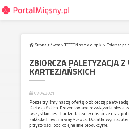
Strona główna >
TECCON sp z o.o. sp.k. >
Zbiorcza pal
ZBIORCZA PALETYZACJA 
KARTEZJAŃSKICH
08.04.2021
Poszerzyliśmy naszą ofertę o zbiorczą paletyzacj
Kartezjańskich. Prezentowane rozwiązanie niesie za
wszystkim jest bardzo łatwe w obsłudze oraz potr
zakładach jest na wagę złota. Dodatkowym atute
przyszłości, pod kolejne linie produkcyjne.