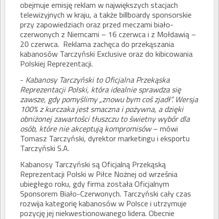
obejmuje emisję reklam w największych stacjach
telewizyjnych w kraju, a także billboardy sponsorskie
przy zapowiedziach oraz przed meczami biało-
czerwonych z Niemcami – 16 czerwca i z Mołdawią –
20 czerwca. Reklama zachęca do przekąszania
kabanosów Tarczyński Exclusive oraz do kibicowania
Polskiej Reprezentacji.
-
Kabanosy Tarczyński to Oficjalna Przekąska
Reprezentacji Polski, która idealnie sprawdza się
zawsze, gdy pomyślimy „znowu bym coś zjadł”. Wersja
100% z kurczaka jest smaczna i pożywna, a dzięki
obniżonej zawartości tłuszczu to świetny wybór dla
osób, które nie akceptują kompromisów
– mówi
Tomasz Tarczyński, dyrektor marketingu i eksportu
Tarczyński S.A.
Kabanosy Tarczyński są Oficjalną Przekąską
Reprezentacji Polski w Piłce Nożnej od września
ubiegłego roku, gdy firma została Oficjalnym
Sponsorem Biało-Czerwonych. Tarczyński cały czas
rozwija kategorię kabanosów w Polsce i utrzymuje
pozycję jej niekwestionowanego lidera. Obecnie