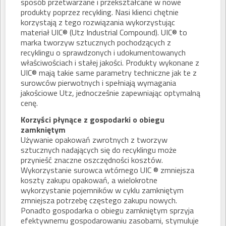
sposób przetwarzane i przekształcane w nowe
produkty poprzez recykling. Nasi klienci chętnie
korzystają z tego rozwiązania wykorzystując
materiał UIC® (Utz Industrial Compound). UIC® to
marka tworzyw sztucznych pochodzących z
recyklingu o sprawdzonych i udokumentowanych
właściwościach i stałej jakości. Produkty wykonane z
UIC® mają takie same parametry techniczne jak te z
surowców pierwotnych i spełniają wymagania
jakościowe Utz, jednocześnie zapewniając optymalną
cenę.
Korzyści płynące z gospodarki o obiegu
zamkniętym
Używanie opakowań zwrotnych z tworzyw
sztucznych nadających się do recyklingu może
przynieść znaczne oszczędności kosztów.
Wykorzystanie surowca wtórnego UIC ® zmniejsza
koszty zakupu opakowań, a wielokrotne
wykorzystanie pojemników w cyklu zamkniętym
zmniejsza potrzebę częstego zakupu nowych.
Ponadto gospodarka o obiegu zamkniętym sprzyja
efektywnemu gospodarowaniu zasobami, stymuluje