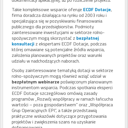
dokumentacji aplikacyjnej, aż po rozliczenie projektu.
Takie kompleksowe wsparcie oferuje
ECDF Dotacje
,
firma doradcza działająca na rynku od 2003 roku i
specjalizująca się w pozyskiwaniu finansowania
publicznego dla przedsiębiorstw. Podmioty
zainteresowane inwestycjami w sektorze rolno-
spożywczym mogą skorzystać z
bezpłatnej
konsultacji
z ekspertami ECDF Dotacje, podczas
której omawiane są potencjalne źródła wsparcia,
założenia planowanych projektów oraz warunki
udziału w nadchodzących naborach.
Osoby zainteresowane tematyką dotacji w sektorze
rolno-spożywczym mogą również wziąć udział w
bezpłatnym webinarze
poświęconym planowanym
instrumentom wsparcia. Podczas spotkania eksperci
ECDF Dotacje szczegółowo omówią zasady
programów „Rozwój współpracy w ramach łańcucha
wartości – poza gospodarstwem” oraz „Współpraca
Grup Operacyjnych EPI”, a także przedstawią
praktyczne wskazówki dotyczące przygotowania
projektów i zwiększenia szans na uzyskanie
dofinansowania.